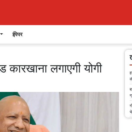
ईपेपर
ैटेड कारखाना लगाएगी योगी
ह
क
ब
ग
ग
भ