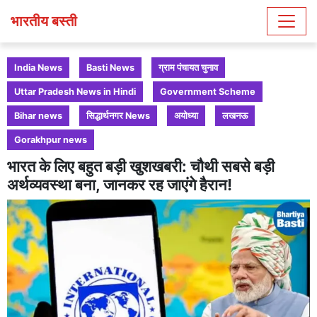
भारतीय बस्ती
India News
Basti News
ग्राम पंचायत चुनाव
Uttar Pradesh News in Hindi
Government Scheme
Bihar news
सिद्धार्थनगर News
अयोध्या
लखनऊ
Gorakhpur news
भारत के लिए बहुत बड़ी खुशखबरी: चौथी सबसे बड़ी
अर्थव्यवस्था बना, जानकर रह जाएंगे हैरान!