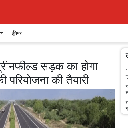
ईपेपर
 ग्रीनफील्ड सड़क का होगा
1
 की परियोजना की तैयारी
प
ह
क
ब
ग