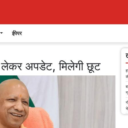
ईपेपर
 को लेकर अपडेट, मिलेगी छूट
ह
क
ब
ग
ग
भ