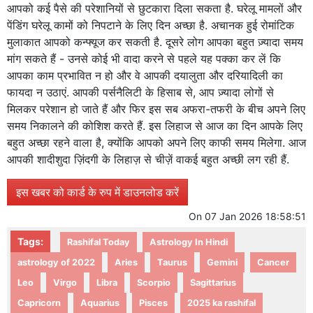
आपको कई पैसे की परेशानियों से छुटकारा दिला सकता है. घरेलू मामलों और
पेंडिंग घरेलू कामों को निपटाने के लिए दिन अच्छा है. अचानक हुई रोमांटिक
मुलाकात आपको कन्फ्यूज कर सकती है. दूसरे लोग आपका बहुत ज़्यादा समय
मांग सकते हैं - उनसे कोई भी वादा करने से पहले यह पक्का कर लें कि
आपका काम प्रभावित न हो और वे आपकी दयालुता और दरियादिली का
फायदा न उठाएं. आपकी पर्सनैलिटी के हिसाब से, आप ज़्यादा लोगों से
मिलकर परेशान हो जाते हैं और फिर इस सब अफरा-तफरी के बीच अपने लिए
समय निकालने की कोशिश करते हैं. इस लिहाज से आज का दिन आपके लिए
बहुत अच्छा रहने वाला है, क्योंकि आपको अपने लिए काफी समय मिलेगा. आज
आपकी शादीशुदा ज़िंदगी के लिहाज़ से चीज़ें वाकई बहुत अच्छी लग रही हैं.
इस खबर को कार्ड के रुप में डाउनलोड करें
On
07 Jan 2026 18:58:51
Tags:
Rashifal Today
Astrology In Hindi
astrology of 2022
Aries
Taurus
Gemini
Cancer
Leo
Virgo
Libra
Scorpio
Sagittarius
Capricorn
Aquarius
Pisces
2025 ka rashifal