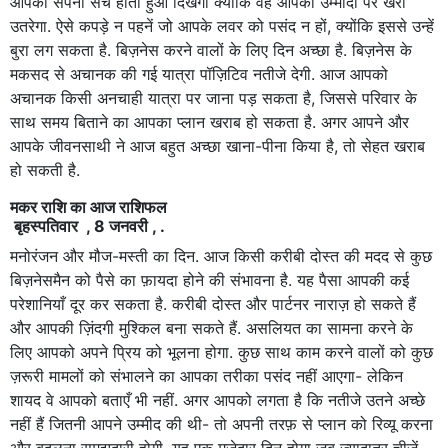
आपका सपना सच होता हुआ दिखेगा क्योंकि वह आपकी उम्मीदों पर खरा
उतरेगा. ऐसे कपड़े न पहनें जो आपके लवर को पसंद न हों, क्योंकि इससे उन्हें
बुरा लग सकता है. बिज़नेस करने वालों के लिए दिन अच्छा है. बिज़नेस के
मकसद से अचानक की गई यात्रा पॉज़िटिव नतीजे देगी. आज आपको
अचानक किसी अनचाही यात्रा पर जाना पड़ सकता है, जिससे परिवार के
साथ समय बिताने का आपका प्लान खराब हो सकता है. अगर आपने और
आपके जीवनसाथी ने आज बहुत अच्छा खाना-पीना किया है, तो सेहत खराब
हो सकती है.
मकर राशि का आज राशिफल
बृहस्पतिवार , 8 जनवरी , .
मनोरंजन और मौज-मस्ती का दिन. आज किसी करीबी दोस्त की मदद से कुछ
बिज़नेसमैन को पैसे का फ़ायदा होने की संभावना है. यह पैसा आपकी कई
परेशानियाँ दूर कर सकता है. करीबी दोस्त और पार्टनर नाराज़ हो सकते हैं
और आपकी ज़िंदगी मुश्किल बना सकते हैं. असलियत का सामना करने के
लिए आपको अपने प्रिय को भूलना होगा. कुछ साथ काम करने वालों को कुछ
ज़रूरी मामलों को संभालने का आपका तरीका पसंद नहीं आएगा- लेकिन
शायद वे आपको बताएँ भी नहीं. अगर आपको लगता है कि नतीजे उतने अच्छे
नहीं हैं जितनी आपने उम्मीद की थी- तो अपनी तरफ़ से प्लान को रिव्यू करना
और बदलना समझदारी होगी. यह एक मज़ेदार दिन होगा जब ज़्यादातर चीज़ें