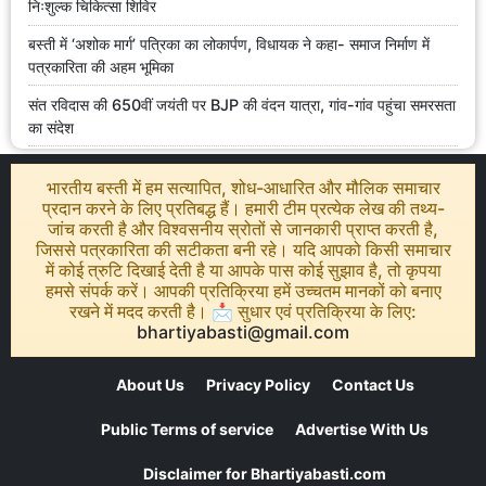
निःशुल्क चिकित्सा शिविर
बस्ती में ‘अशोक मार्ग’ पत्रिका का लोकार्पण, विधायक ने कहा- समाज निर्माण में
पत्रकारिता की अहम भूमिका
संत रविदास की 650वीं जयंती पर BJP की वंदन यात्रा, गांव-गांव पहुंचा समरसता
का संदेश
भारतीय बस्ती में हम सत्यापित, शोध-आधारित और मौलिक समाचार
प्रदान करने के लिए प्रतिबद्ध हैं। हमारी टीम प्रत्येक लेख की तथ्य-
जांच करती है और विश्वसनीय स्रोतों से जानकारी प्राप्त करती है,
जिससे पत्रकारिता की सटीकता बनी रहे। यदि आपको किसी समाचार
में कोई त्रुटि दिखाई देती है या आपके पास कोई सुझाव है, तो कृपया
हमसे संपर्क करें। आपकी प्रतिक्रिया हमें उच्चतम मानकों को बनाए
रखने में मदद करती है। 📩 सुधार एवं प्रतिक्रिया के लिए:
bhartiyabasti@gmail.com
About Us
Privacy Policy
Contact Us
Public Terms of service
Advertise With Us
Disclaimer for Bhartiyabasti.com