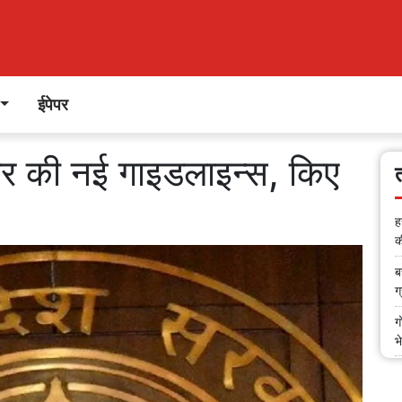
ईपेपर
र की नई गाइडलाइन्स, किए
ह
क
ब
ग
ग
भ