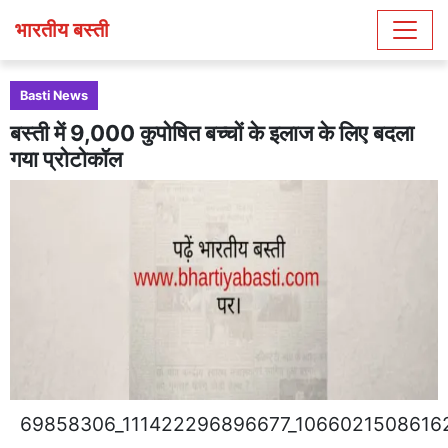
भारतीय बस्ती
Basti News
बस्ती में 9,000 कुपोषित बच्चों के इलाज के लिए बदला
गया प्रोटोकॉल
69858306_111422296896677_1066021508616