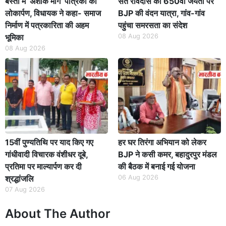
बस्ती में ‘अशोक मार्ग’ पत्रिका का
संत रविदास की 650वीं जयंती पर
लोकार्पण, विधायक ने कहा- समाज
BJP की वंदन यात्रा, गांव-गांव
निर्माण में पत्रकारिता की अहम
पहुंचा समरसता का संदेश
भूमिका
08 Aug 2026
08 Aug 2026
15वीं पुण्यतिथि पर याद किए गए
हर घर तिरंगा अभियान को लेकर
गांधीवादी विचारक वंशीधर दूबे,
BJP ने कसी कमर, बहादुरपुर मंडल
प्रतिमा पर माल्यार्पण कर दी
की बैठक में बनाई गई योजना
श्रद्धांजलि
06 Aug 2026
07 Aug 2026
About The Author