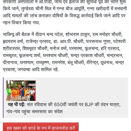
सरकारी अस्पतालों में ओ.पीडी, जांच एवं ईलाज की सुविधा पूर्व की भांति शुरू
किये जाने, मुण्डेरवा चीनी मिल में गन्ना बीज आपूर्ति, गन्ना खरीदारी में मनमानी
आदि मामलों की जांच कराकर दोषियों के विरूद्ध कार्रवाई किये जाने आदि पर
गहन विचार किया गया.
भाकियू की बैठक में दीवान चन्द पटेल, शोभाराम ठाकुर, राम मनोहर चौधरी,
हृदयराम वर्मा, राजेन्द्र प्रसाद, डा. आर.पी. चौधरी, पारसनाथ गुप्ता, पटेश्वरी
श्रीवास्तव, शिवमूरत चौधरी, मनोज वर्मा, परमात्मा, फूलचन्द, हरि प्रसाद,
रामसूरत, फूलचन्द शर्मा, घनश्याम चौधरी, चन्द्र प्रकाश चौधरी, चन्द्रभान,
दीनानाथ, घनश्याम, रामकृष्ण, रामनरेश, बंधु चौधरी, वीरेन्द्र, दूधनाथ, चन्द्र
प्रकाश, जगदम्बा आदि शामिल रहे.
यह भी पढ़ें:
संत रविदास की 650वीं जयंती पर BJP की वंदन यात्रा,
गांव-गांव पहुंचा समरसता का संदेश
इस खबर को कार्ड के रुप में डाउनलोड करें