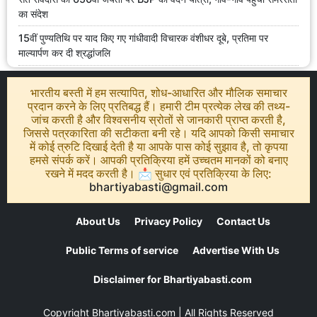
का संदेश
15वीं पुण्यतिथि पर याद किए गए गांधीवादी विचारक वंशीधर दूबे, प्रतिमा पर
माल्यार्पण कर दी श्रद्धांजलि
भारतीय बस्ती में हम सत्यापित, शोध-आधारित और मौलिक समाचार
प्रदान करने के लिए प्रतिबद्ध हैं। हमारी टीम प्रत्येक लेख की तथ्य-
जांच करती है और विश्वसनीय स्रोतों से जानकारी प्राप्त करती है,
जिससे पत्रकारिता की सटीकता बनी रहे। यदि आपको किसी समाचार
में कोई त्रुटि दिखाई देती है या आपके पास कोई सुझाव है, तो कृपया
हमसे संपर्क करें। आपकी प्रतिक्रिया हमें उच्चतम मानकों को बनाए
रखने में मदद करती है। 📩 सुधार एवं प्रतिक्रिया के लिए:
bhartiyabasti@gmail.com
About Us
Privacy Policy
Contact Us
Public Terms of service
Advertise With Us
Disclaimer for Bhartiyabasti.com
Copyright
Bhartiyabasti.com
| All Rights Reserved