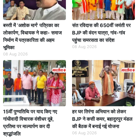
बस्ती में ‘अशोक मार्ग’ पत्रिका का
संत रविदास की 650वीं जयंती पर
लोकार्पण, विधायक ने कहा- समाज
BJP की वंदन यात्रा, गांव-गांव
निर्माण में पत्रकारिता की अहम
पहुंचा समरसता का संदेश
भूमिका
08 Aug 2026
08 Aug 2026
15वीं पुण्यतिथि पर याद किए गए
हर घर तिरंगा अभियान को लेकर
गांधीवादी विचारक वंशीधर दूबे,
BJP ने कसी कमर, बहादुरपुर मंडल
प्रतिमा पर माल्यार्पण कर दी
की बैठक में बनाई गई योजना
श्रद्धांजलि
06 Aug 2026