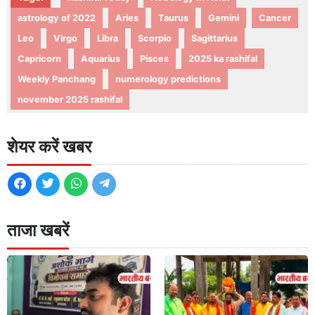
astrology of 2022
Aries
Taurus
Gemini
Cancer
Leo
Virgo
Libra
Scorpio
Sagittarius
Capricorn
Aquarius
Pisces
2025 ka rashifal
Weekly Panchang
numerology predictions
november 2025 rashifal
शेयर करें खबर
ताजा खबरें