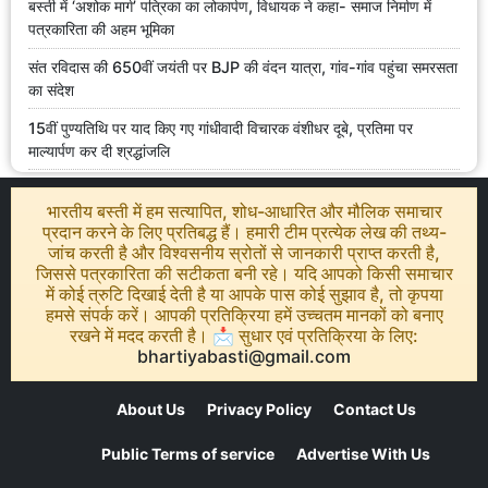
बस्ती में ‘अशोक मार्ग’ पत्रिका का लोकार्पण, विधायक ने कहा- समाज निर्माण में
पत्रकारिता की अहम भूमिका
संत रविदास की 650वीं जयंती पर BJP की वंदन यात्रा, गांव-गांव पहुंचा समरसता
का संदेश
15वीं पुण्यतिथि पर याद किए गए गांधीवादी विचारक वंशीधर दूबे, प्रतिमा पर
माल्यार्पण कर दी श्रद्धांजलि
भारतीय बस्ती में हम सत्यापित, शोध-आधारित और मौलिक समाचार
प्रदान करने के लिए प्रतिबद्ध हैं। हमारी टीम प्रत्येक लेख की तथ्य-
जांच करती है और विश्वसनीय स्रोतों से जानकारी प्राप्त करती है,
जिससे पत्रकारिता की सटीकता बनी रहे। यदि आपको किसी समाचार
में कोई त्रुटि दिखाई देती है या आपके पास कोई सुझाव है, तो कृपया
हमसे संपर्क करें। आपकी प्रतिक्रिया हमें उच्चतम मानकों को बनाए
रखने में मदद करती है। 📩 सुधार एवं प्रतिक्रिया के लिए:
bhartiyabasti@gmail.com
About Us
Privacy Policy
Contact Us
Public Terms of service
Advertise With Us