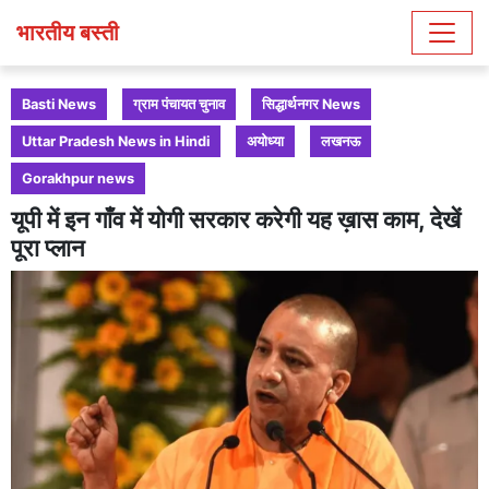
भारतीय बस्ती
Basti News
ग्राम पंचायत चुनाव
सिद्धार्थनगर News
Uttar Pradesh News in Hindi
अयोध्या
लखनऊ
Gorakhpur news
यूपी में इन गाँव में योगी सरकार करेगी यह ख़ास काम, देखें
पूरा प्लान