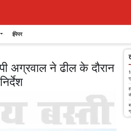
ईपेपर
मपी अग्रवाल ने ढील के दौरान
1
िर्देश
प
ह
क
ब
ग