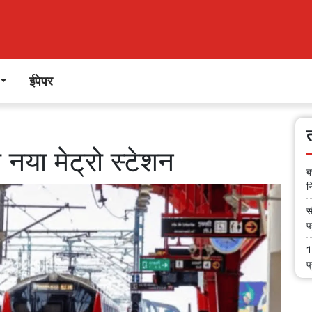
ईपेपर
ा नया मेट्रो स्टेशन
ब
न
स
प
1
प