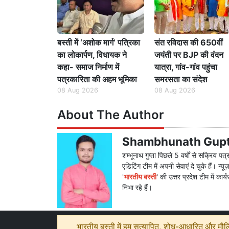
बस्ती में ‘अशोक मार्ग’ पत्रिका
संत रविदास की 650वीं
का लोकार्पण, विधायक ने
जयंती पर BJP की वंदन
कहा- समाज निर्माण में
यात्रा, गांव-गांव पहुंचा
पत्रकारिता की अहम भूमिका
समरसता का संदेश
08 Aug 2026
08 Aug 2026
About The Author
Shambhunath Gup
शम्भूनाथ गुप्ता पिछले 5 वर्षों से सक्रिय पत
एडिटिंग टीम में अपनी सेवाएं दे चुके हैं। न्य
'
भारतीय बस्ती
' की उत्तर प्रदेश टीम में कार
निभा रहे हैं।
भारतीय बस्ती में हम सत्यापित, शोध-आधारित और मौलिक