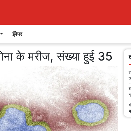
ईपेपर
रोना के मरीज, संख्या हुई 35
ह
क
ब
ग
ग
भ