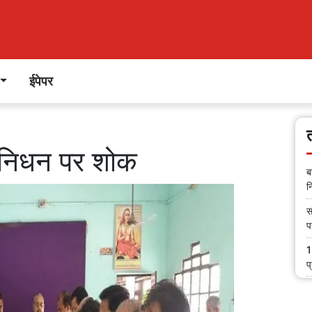
ईपेपर
े निधन पर शोक
ब
न
स
प
1
प