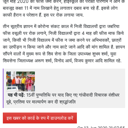
जून माह 2020 का फीस जमा करने, हाईस्कूल का परीक्षा परिणाम न आने के
बावजूद कक्षा 11 में नाम लिखाने हेतु लगातार दबाव बना रहे हैं. इससे लोग
काफी हैरान व परेशान हैं. इस पर रोक लगाया जाय.
तीन सूत्रीय ज्ञापन में कोरोना संकट काल में निजी विद्यालयों द्वारा जबरिया
फीस वसूली पर रोक लगाने, निजी विद्यालयों द्वारा 4 माह की फीस माफ किये
जाने, किसी भी निजी विद्यालय में फीस न जमा करने पर अभिभावकों, छात्रों
का उत्पीड़न न किया जाने और नाम काटे जाने आदि की मांग शामिल है. ज्ञापन
सौंपने वालों में मुख्य रूप से शिव सेना के जिला उपाध्यक्ष शुभम शर्मा, युवा
शिवसेना जिलाध्यक्ष अरूण शर्मा, विनोद आर्य, विजय कुमार आदि शामिल रहे.
यह भी पढ़ें:
15वीं पुण्यतिथि पर याद किए गए गांधीवादी विचारक वंशीधर
दूबे, प्रतिमा पर माल्यार्पण कर दी श्रद्धांजलि
इस खबर को कार्ड के रुप में डाउनलोड करें
On
13 Jun 2020 21:07:55