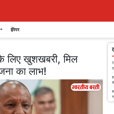
ईपेपर
 के लिए खुशखबरी, मिल
1
ोजना का लाभ!
प
ह
क
ब
ग