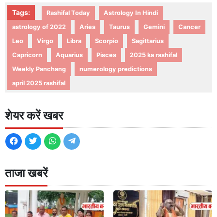
Tags:
Rashifal Today
Astrology In Hindi
astrology of 2022
Aries
Taurus
Gemini
Cancer
Leo
Virgo
Libra
Scorpio
Sagittarius
Capricorn
Aquarius
Pisces
2025 ka rashifal
Weekly Panchang
numerology predictions
april 2025 rashifal
शेयर करें खबर
ताजा खबरें