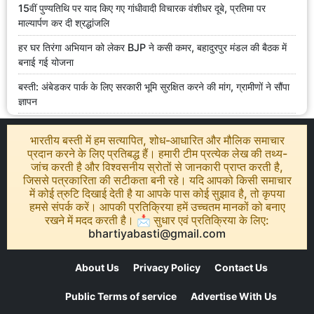
15वीं पुण्यतिथि पर याद किए गए गांधीवादी विचारक वंशीधर दूबे, प्रतिमा पर
माल्यार्पण कर दी श्रद्धांजलि
हर घर तिरंगा अभियान को लेकर BJP ने कसी कमर, बहादुरपुर मंडल की बैठक में
बनाई गई योजना
बस्ती: अंबेडकर पार्क के लिए सरकारी भूमि सुरक्षित करने की मांग, ग्रामीणों ने सौंपा
ज्ञापन
भारतीय बस्ती में हम सत्यापित, शोध-आधारित और मौलिक समाचार
प्रदान करने के लिए प्रतिबद्ध हैं। हमारी टीम प्रत्येक लेख की तथ्य-
जांच करती है और विश्वसनीय स्रोतों से जानकारी प्राप्त करती है,
जिससे पत्रकारिता की सटीकता बनी रहे। यदि आपको किसी समाचार
में कोई त्रुटि दिखाई देती है या आपके पास कोई सुझाव है, तो कृपया
हमसे संपर्क करें। आपकी प्रतिक्रिया हमें उच्चतम मानकों को बनाए
रखने में मदद करती है। 📩 सुधार एवं प्रतिक्रिया के लिए:
bhartiyabasti@gmail.com
About Us
Privacy Policy
Contact Us
Public Terms of service
Advertise With Us