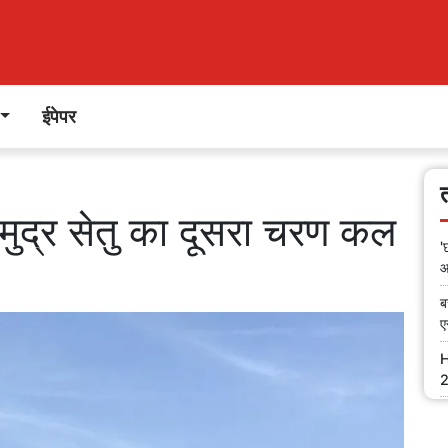
ईपेपर
द्र सेतु का दूसरा चरण कल
'
आ
ब
ए
H
2